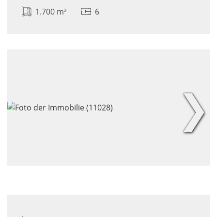
1.700 m²
6
❯