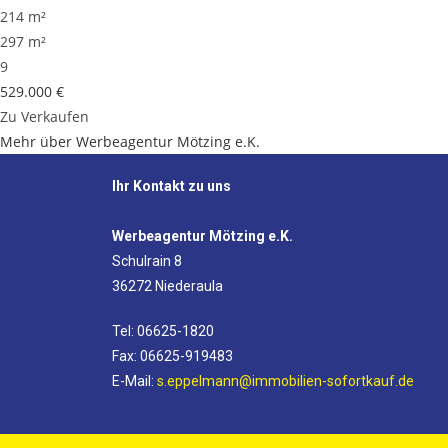
214 m²
297 m²
9
529.000 €
Zu Verkaufen
Mehr über Werbeagentur Mötzing e.K.
Ihr Kontakt zu uns
Werbeagentur Mötzing e.K.
Schulrain 8
36272 Niederaula
Tel: 06625-1820
Fax: 06625-919483
E-Mail:
s.eppelmann@immobilien-sofortkauf.de