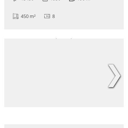
450 m²
8
❯