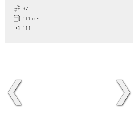
97
111 m²
111
❮
❯