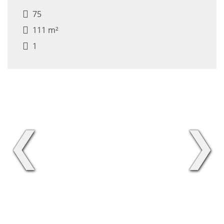
75
111 m²
1
❮
❯