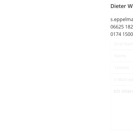
Dieter W
s.eppelm
06625 18
0174 150