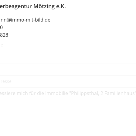
erbeagentur Mötzing e.K.
ann@immo-mit-bild.de
20
0828