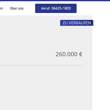
en
Über uns
Anruf: 06625-1820
ZU VERKAUFEN
260.000 €