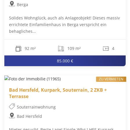
Berga
Solides Wohnglück, auch als Anlageobjekt! Dieses massiv
errichtete Einfamilienhaus in Berga verspricht ein
behagliches...
92 m²
109 m²
4
85.000 €
ZU VERMIETEN
Bad Hersfeld, Kurpark, Souterrain, 2 ZKB +
Terrasse
Souterrainwohnung
Bad Hersfeld
Mieter gesucht, Beste Lage! Single-Whg.! HEF-Kurpark-