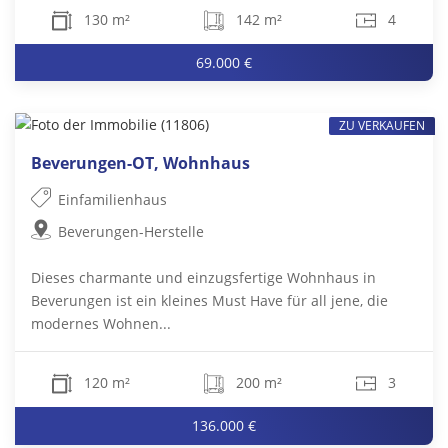
130 m²
142 m²
4
69.000 €
ZU VERKAUFEN
Beverungen-OT, Wohnhaus
Einfamilienhaus
Beverungen-Herstelle
Dieses charmante und einzugsfertige Wohnhaus in
Beverungen ist ein kleines Must Have für all jene, die
modernes Wohnen...
120 m²
200 m²
3
136.000 €