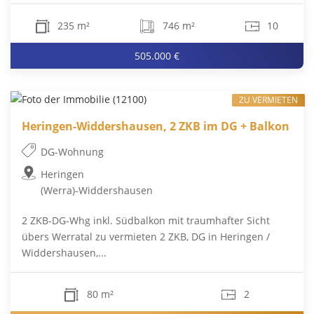
235 m²
746 m²
10
505.000 €
ZU VERMIETEN
Heringen-Widdershausen, 2 ZKB im DG + Balkon
DG-Wohnung
Heringen
(Werra)-Widdershausen
2 ZKB-DG-Whg inkl. Südbalkon mit traumhafter Sicht
übers Werratal zu vermieten 2 ZKB, DG in Heringen /
Widdershausen,...
80 m²
2