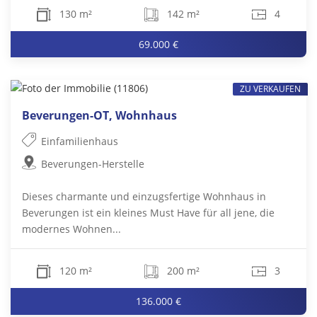
130 m²
142 m²
4
69.000 €
ZU VERKAUFEN
Beverungen-OT, Wohnhaus
Einfamilienhaus
Beverungen-Herstelle
Dieses charmante und einzugsfertige Wohnhaus in
Beverungen ist ein kleines Must Have für all jene, die
modernes Wohnen...
120 m²
200 m²
3
136.000 €