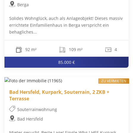
Berga
Solides Wohnglück, auch als Anlageobjekt! Dieses massiv
errichtete Einfamilienhaus in Berga verspricht ein
behagliches...
92 m²
109 m²
4
85.000 €
ZU VERMIETEN
Bad Hersfeld, Kurpark, Souterrain, 2 ZKB +
Terrasse
Souterrainwohnung
Bad Hersfeld
Mieter gesucht, Beste Lage! Single-Whg.! HEF-Kurpark-