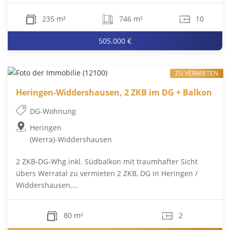
235 m²
746 m²
10
505.000 €
ZU VERMIETEN
Heringen-Widdershausen, 2 ZKB im DG + Balkon
DG-Wohnung
Heringen
(Werra)-Widdershausen
2 ZKB-DG-Whg inkl. Südbalkon mit traumhafter Sicht
übers Werratal zu vermieten 2 ZKB, DG in Heringen /
Widdershausen,...
80 m²
2