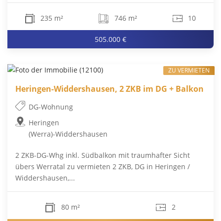
235 m²
746 m²
10
505.000 €
ZU VERMIETEN
Heringen-Widdershausen, 2 ZKB im DG + Balkon
DG-Wohnung
Heringen
(Werra)-Widdershausen
2 ZKB-DG-Whg inkl. Südbalkon mit traumhafter Sicht
übers Werratal zu vermieten 2 ZKB, DG in Heringen /
Widdershausen,...
80 m²
2