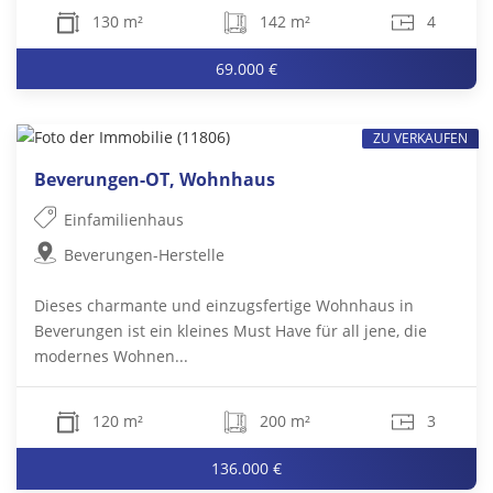
130 m²
142 m²
4
69.000 €
ZU VERKAUFEN
Beverungen-OT, Wohnhaus
Einfamilienhaus
Beverungen-Herstelle
Dieses charmante und einzugsfertige Wohnhaus in
Beverungen ist ein kleines Must Have für all jene, die
modernes Wohnen...
120 m²
200 m²
3
136.000 €