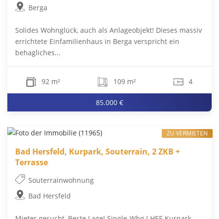
Berga
Solides Wohnglück, auch als Anlageobjekt! Dieses massiv
errichtete Einfamilienhaus in Berga verspricht ein
behagliches...
92 m²
109 m²
4
85.000 €
ZU VERMIETEN
Bad Hersfeld, Kurpark, Souterrain, 2 ZKB +
Terrasse
Souterrainwohnung
Bad Hersfeld
Mieter gesucht, Beste Lage! Single-Whg.! HEF-Kurpark-