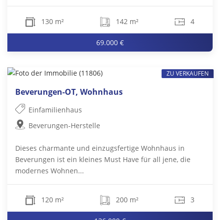
130 m²
142 m²
4
69.000 €
ZU VERKAUFEN
Beverungen-OT, Wohnhaus
Einfamilienhaus
Beverungen-Herstelle
Dieses charmante und einzugsfertige Wohnhaus in
Beverungen ist ein kleines Must Have für all jene, die
modernes Wohnen...
120 m²
200 m²
3