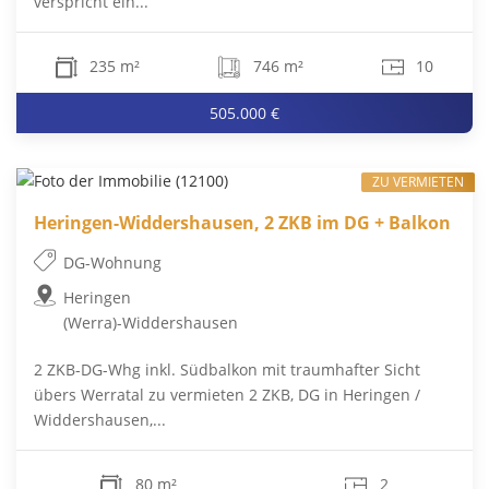
verspricht ein...
235 m²
746 m²
10
505.000 €
ZU VERMIETEN
Heringen-Widdershausen, 2 ZKB im DG + Balkon
DG-Wohnung
Heringen
(Werra)-Widdershausen
2 ZKB-DG-Whg inkl. Südbalkon mit traumhafter Sicht
übers Werratal zu vermieten 2 ZKB, DG in Heringen /
Widdershausen,...
80 m²
2