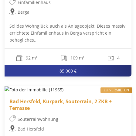
Einfamilienhaus
Berga
Solides Wohnglück, auch als Anlageobjekt! Dieses massiv
errichtete Einfamilienhaus in Berga verspricht ein
behagliches...
92 m²
109 m²
4
85.000 €
ZU VERMIETEN
Bad Hersfeld, Kurpark, Souterrain, 2 ZKB +
Terrasse
Souterrainwohnung
Bad Hersfeld