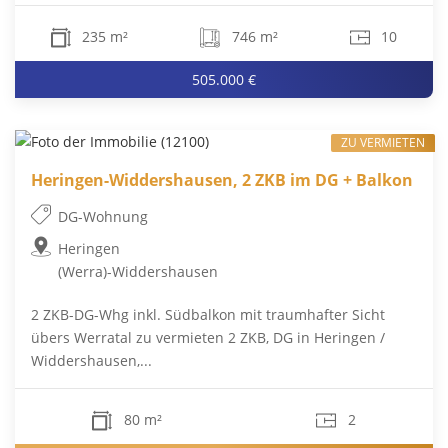
235 m²
746 m²
10
505.000 €
ZU VERMIETEN
Heringen-Widdershausen, 2 ZKB im DG + Balkon
DG-Wohnung
Heringen
(Werra)-Widdershausen
2 ZKB-DG-Whg inkl. Südbalkon mit traumhafter Sicht
übers Werratal zu vermieten 2 ZKB, DG in Heringen /
Widdershausen,...
80 m²
2