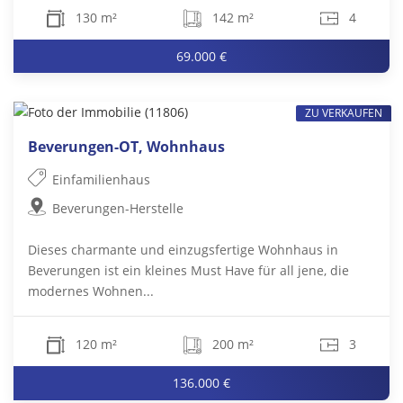
130 m²
142 m²
4
69.000 €
ZU VERKAUFEN
Beverungen-OT, Wohnhaus
Einfamilienhaus
Beverungen-Herstelle
Dieses charmante und einzugsfertige Wohnhaus in
Beverungen ist ein kleines Must Have für all jene, die
modernes Wohnen...
120 m²
200 m²
3
136.000 €