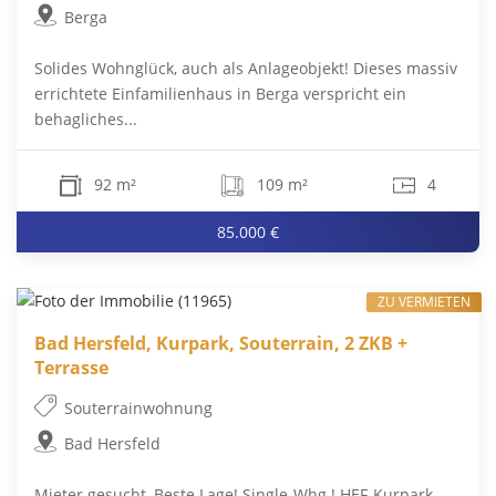
Berga
Solides Wohnglück, auch als Anlageobjekt! Dieses massiv
errichtete Einfamilienhaus in Berga verspricht ein
behagliches...
92 m²
109 m²
4
85.000 €
ZU VERMIETEN
Bad Hersfeld, Kurpark, Souterrain, 2 ZKB +
Terrasse
Souterrainwohnung
Bad Hersfeld
Mieter gesucht, Beste Lage! Single-Whg.! HEF-Kurpark-