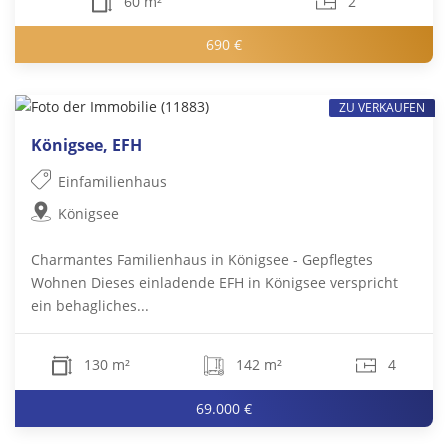
60 m²
2
690 €
ZU VERKAUFEN
Königsee, EFH
Einfamilienhaus
Königsee
Charmantes Familienhaus in Königsee - Gepflegtes
Wohnen Dieses einladende EFH in Königsee verspricht
ein behagliches...
130 m²
142 m²
4
69.000 €