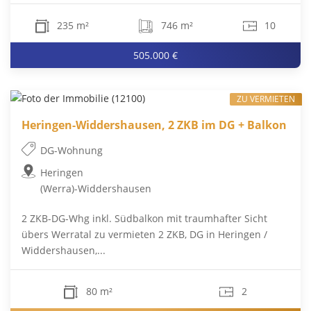
235 m²
746 m²
10
505.000 €
ZU VERMIETEN
Heringen-Widdershausen, 2 ZKB im DG + Balkon
DG-Wohnung
Heringen
(Werra)-Widdershausen
2 ZKB-DG-Whg inkl. Südbalkon mit traumhafter Sicht
übers Werratal zu vermieten 2 ZKB, DG in Heringen /
Widdershausen,...
80 m²
2