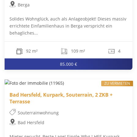
Berga
Solides Wohnglück, auch als Anlageobjekt! Dieses massiv
errichtete Einfamilienhaus in Berga verspricht ein
behagliches...
92 m²
109 m²
4
85.000 €
ZU VERMIETEN
Bad Hersfeld, Kurpark, Souterrain, 2 ZKB +
Terrasse
Souterrainwohnung
Bad Hersfeld
Mieter gesucht, Beste Lage! Single-Whg.! HEF-Kurpark-