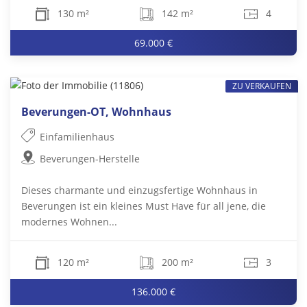
130 m²
142 m²
4
69.000 €
ZU VERKAUFEN
Beverungen-OT, Wohnhaus
Einfamilienhaus
Beverungen-Herstelle
Dieses charmante und einzugsfertige Wohnhaus in
Beverungen ist ein kleines Must Have für all jene, die
modernes Wohnen...
120 m²
200 m²
3
136.000 €