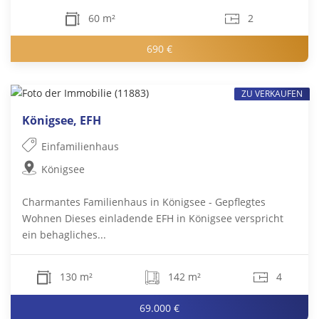
60 m²
2
690 €
ZU VERKAUFEN
Königsee, EFH
Einfamilienhaus
Königsee
Charmantes Familienhaus in Königsee - Gepflegtes
Wohnen Dieses einladende EFH in Königsee verspricht
ein behagliches...
130 m²
142 m²
4
69.000 €