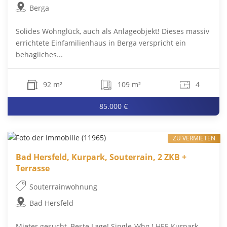
Berga
Solides Wohnglück, auch als Anlageobjekt! Dieses massiv
errichtete Einfamilienhaus in Berga verspricht ein
behagliches...
92 m²
109 m²
4
85.000 €
ZU VERMIETEN
Bad Hersfeld, Kurpark, Souterrain, 2 ZKB +
Terrasse
Souterrainwohnung
Bad Hersfeld
Mieter gesucht, Beste Lage! Single-Whg.! HEF-Kurpark-