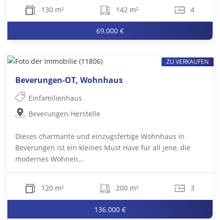
130 m²
142 m²
4
69.000 €
ZU VERKAUFEN
Beverungen-OT, Wohnhaus
Einfamilienhaus
Beverungen-Herstelle
Dieses charmante und einzugsfertige Wohnhaus in
Beverungen ist ein kleines Must Have für all jene, die
modernes Wohnen...
120 m²
200 m²
3
136.000 €