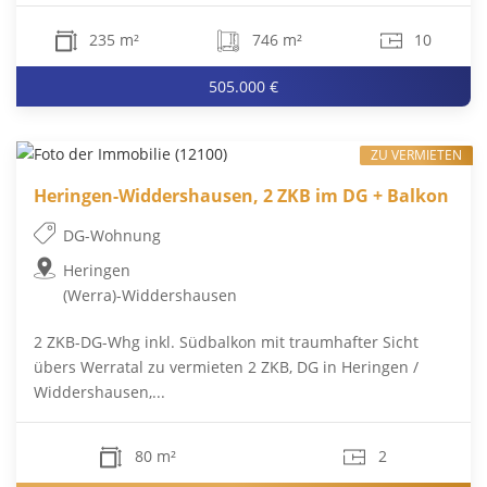
235 m²
746 m²
10
505.000 €
ZU VERMIETEN
Heringen-Widdershausen, 2 ZKB im DG + Balkon
DG-Wohnung
Heringen
(Werra)-Widdershausen
2 ZKB-DG-Whg inkl. Südbalkon mit traumhafter Sicht
übers Werratal zu vermieten 2 ZKB, DG in Heringen /
Widdershausen,...
80 m²
2