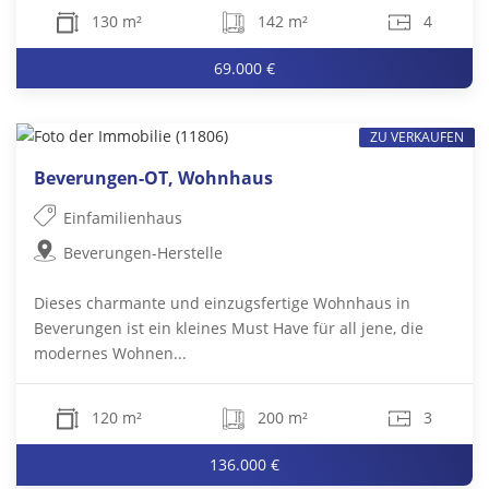
130 m²
142 m²
4
69.000 €
ZU VERKAUFEN
Beverungen-OT, Wohnhaus
Einfamilienhaus
Beverungen-Herstelle
Dieses charmante und einzugsfertige Wohnhaus in
Beverungen ist ein kleines Must Have für all jene, die
modernes Wohnen...
120 m²
200 m²
3
136.000 €