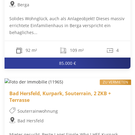
Berga
Solides Wohnglück, auch als Anlageobjekt! Dieses massiv
errichtete Einfamilienhaus in Berga verspricht ein
behagliches...
92 m²
109 m²
4
85.000 €
ZU VERMIETEN
Bad Hersfeld, Kurpark, Souterrain, 2 ZKB +
Terrasse
Souterrainwohnung
Bad Hersfeld
Mieter gesucht, Beste Lage! Single-Whg.! HEF-Kurpark-