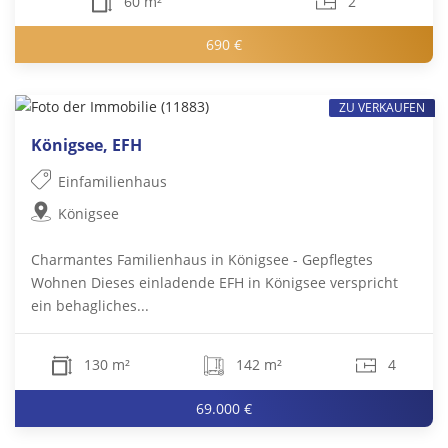
60 m²
2
690 €
ZU VERKAUFEN
Königsee, EFH
Einfamilienhaus
Königsee
Charmantes Familienhaus in Königsee - Gepflegtes
Wohnen Dieses einladende EFH in Königsee verspricht
ein behagliches...
130 m²
142 m²
4
69.000 €