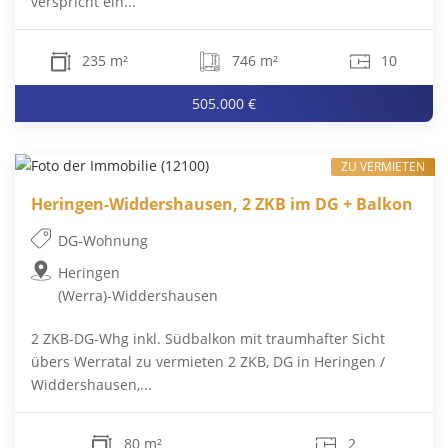
verspricht ein...
235 m²
746 m²
10
505.000 €
ZU VERMIETEN
Heringen-Widdershausen, 2 ZKB im DG + Balkon
DG-Wohnung
Heringen
(Werra)-Widdershausen
2 ZKB-DG-Whg inkl. Südbalkon mit traumhafter Sicht
übers Werratal zu vermieten 2 ZKB, DG in Heringen /
Widdershausen,...
80 m²
2