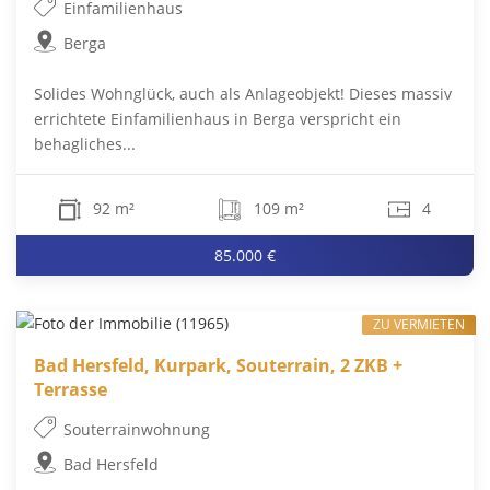
Einfamilienhaus
Berga
Solides Wohnglück, auch als Anlageobjekt! Dieses massiv
errichtete Einfamilienhaus in Berga verspricht ein
behagliches...
92 m²
109 m²
4
85.000 €
ZU VERMIETEN
Bad Hersfeld, Kurpark, Souterrain, 2 ZKB +
Terrasse
Souterrainwohnung
Bad Hersfeld