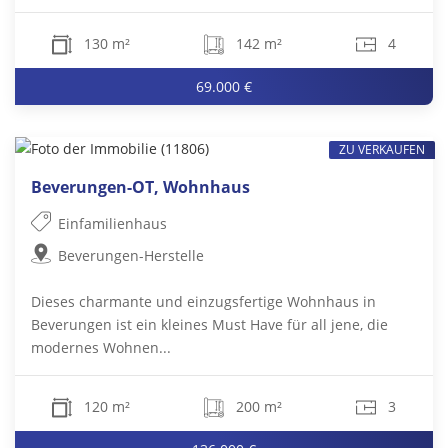
130 m²
142 m²
4
69.000 €
ZU VERKAUFEN
Beverungen-OT, Wohnhaus
Einfamilienhaus
Beverungen-Herstelle
Dieses charmante und einzugsfertige Wohnhaus in
Beverungen ist ein kleines Must Have für all jene, die
modernes Wohnen...
120 m²
200 m²
3