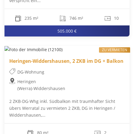
verspricht ein...
235 m²
746 m²
10
505.000 €
ZU VERMIETEN
Heringen-Widdershausen, 2 ZKB im DG + Balkon
DG-Wohnung
Heringen
(Werra)-Widdershausen
2 ZKB-DG-Whg inkl. Südbalkon mit traumhafter Sicht
übers Werratal zu vermieten 2 ZKB, DG in Heringen /
Widdershausen,...
80 m²
2