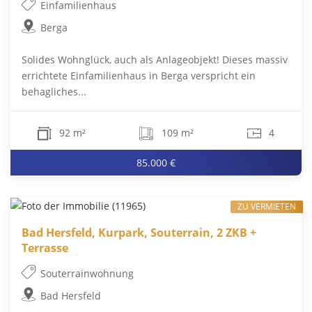
Einfamilienhaus
Berga
Solides Wohnglück, auch als Anlageobjekt! Dieses massiv
errichtete Einfamilienhaus in Berga verspricht ein
behagliches...
92 m²
109 m²
4
85.000 €
ZU VERMIETEN
Bad Hersfeld, Kurpark, Souterrain, 2 ZKB +
Terrasse
Souterrainwohnung
Bad Hersfeld