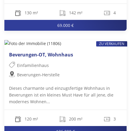
130 m²
142 m²
4
69.000 €
ZU VERKAUFEN
Beverungen-OT, Wohnhaus
Einfamilienhaus
Beverungen-Herstelle
Dieses charmante und einzugsfertige Wohnhaus in
Beverungen ist ein kleines Must Have für all jene, die
modernes Wohnen...
120 m²
200 m²
3