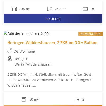
235 m²
746 m²
10
505.000 €
ZU VERMIETEN
Heringen-Widdershausen, 2 ZKB im DG + Balkon
DG-Wohnung
Heringen
(Werra)-Widdershausen
2 ZKB-DG-Whg inkl. Südbalkon mit traumhafter Sicht
übers Werratal zu vermieten 2 ZKB, DG in Heringen /
Widdershausen,...
80 m²
2