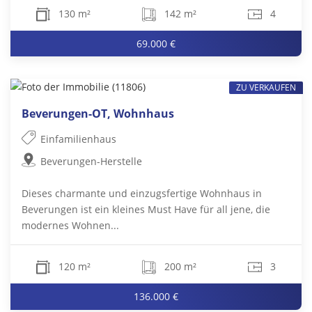
130 m²
142 m²
4
69.000 €
ZU VERKAUFEN
Beverungen-OT, Wohnhaus
Einfamilienhaus
Beverungen-Herstelle
Dieses charmante und einzugsfertige Wohnhaus in
Beverungen ist ein kleines Must Have für all jene, die
modernes Wohnen...
120 m²
200 m²
3
136.000 €