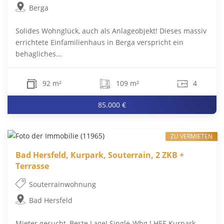
Berga
Solides Wohnglück, auch als Anlageobjekt! Dieses massiv
errichtete Einfamilienhaus in Berga verspricht ein
behagliches...
92 m²
109 m²
4
85.000 €
ZU VERMIETEN
Bad Hersfeld, Kurpark, Souterrain, 2 ZKB +
Terrasse
Souterrainwohnung
Bad Hersfeld
Mieter gesucht, Beste Lage! Single-Whg.! HEF-Kurpark-