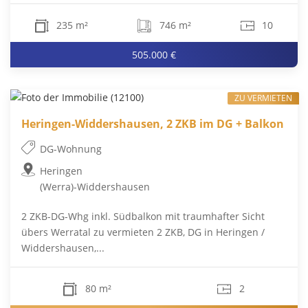
235 m²
746 m²
10
505.000 €
ZU VERMIETEN
Heringen-Widdershausen, 2 ZKB im DG + Balkon
DG-Wohnung
Heringen
(Werra)-Widdershausen
2 ZKB-DG-Whg inkl. Südbalkon mit traumhafter Sicht
übers Werratal zu vermieten 2 ZKB, DG in Heringen /
Widdershausen,...
80 m²
2