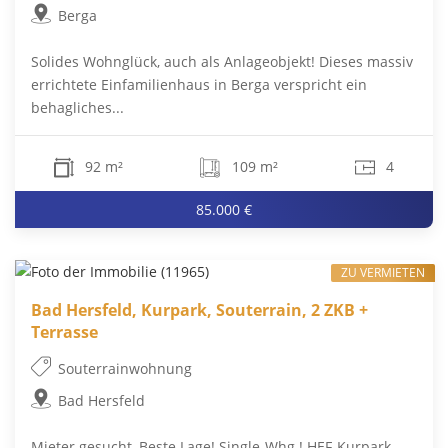
Berga
Solides Wohnglück, auch als Anlageobjekt! Dieses massiv
errichtete Einfamilienhaus in Berga verspricht ein
behagliches...
92 m²
109 m²
4
85.000 €
ZU VERMIETEN
Bad Hersfeld, Kurpark, Souterrain, 2 ZKB +
Terrasse
Souterrainwohnung
Bad Hersfeld
Mieter gesucht, Beste Lage! Single-Whg.! HEF-Kurpark-