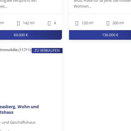
nigsee verspricht ein
Must Have für all jene, die mode
es...
Wohnen...
m²
142 m²
4
120 m²
200 m²
69.000 €
136.000 €
ZU VERKAUFEN
reasberg, Wohn-und
tshaus
 und Geschäftshaus