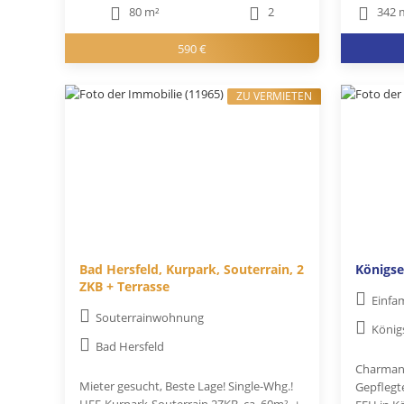
80 m²
2
342 
590 €
ZU VERMIETEN
Bad Hersfeld, Kurpark, Souterrain, 2
Königse
ZKB + Terrasse
Einfa
Souterrainwohnung
König
Bad Hersfeld
Charmant
Mieter gesucht, Beste Lage! Single-Whg.!
Gepflegt