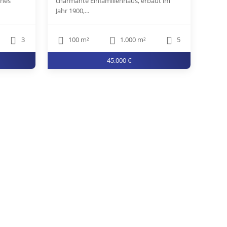
rnes
charmante Einfamilienhaus, erbaut im
Jahr 1900,...
3
100 m²
1.000 m²
5
45.000 €