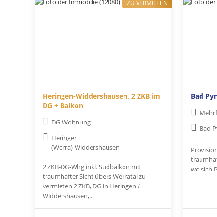
ZU VERMIETEN
Heringen-Widdershausen, 2 ZKB im
Bad Py
DG + Balkon
Mehrf
DG-Wohnung
Bad 
Heringen
(Werra)-Widdershausen
Provisio
traumhaf
2 ZKB-DG-Whg inkl. Südbalkon mit
wo sich P
traumhafter Sicht übers Werratal zu
vermieten 2 ZKB, DG in Heringen /
Widdershausen,...