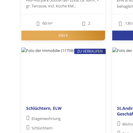
HEF-Kurpark-Souterrain 2ZKB, ca. 60m², +
EFH in Kö
gr. Terrasse, incl. Küche KM...
behaglich
60 m²
2
130 
690 €
ZU VERKAUFEN
Schlüchtern, ELW
St.And
Geschäf
Etagenwohnung
Wohn-
Schlüchtern