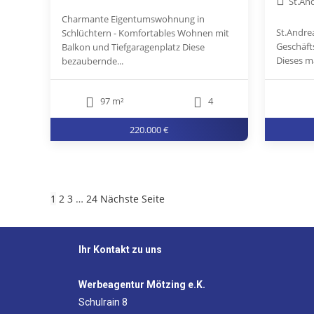
St.An
Charmante Eigentumswohnung in
St.Andre
Schlüchtern - Komfortables Wohnen mit
Geschäfts
Balkon und Tiefgaragenplatz Diese
Dieses ma
bezaubernde...
97 m²
4
220.000 €
1
2
3
…
24
Nächste Seite
Ihr Kontakt zu uns
Werbeagentur Mötzing e.K.
Schulrain 8