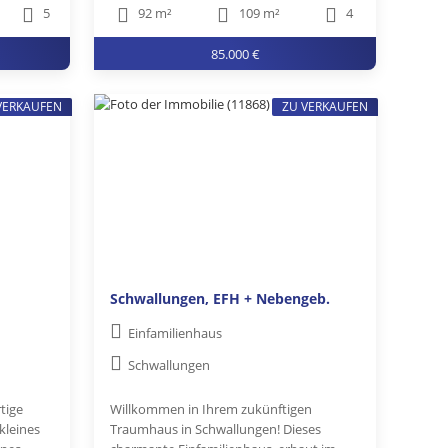
5
92 m²
109 m²
4
85.000 €
VERKAUFEN
ZU VERKAUFEN
Schwallungen, EFH + Nebengeb.
Einfamilienhaus
Schwallungen
tige
Willkommen in Ihrem zukünftigen
kleines
Traumhaus in Schwallungen! Dieses