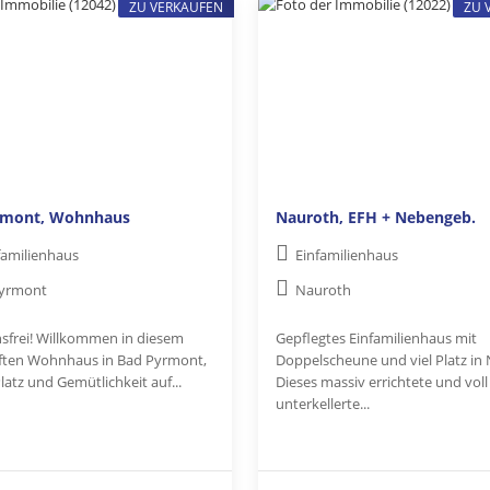
ZU VERKAUFEN
ZU 
rmont, Wohnhaus
Nauroth, EFH + Nebengeb.
amilienhaus
Einfamilienhaus
Pyrmont
Nauroth
nsfrei! Willkommen in diesem
Gepflegtes Einfamilienhaus mit
ten Wohnhaus in Bad Pyrmont,
Doppelscheune und viel Platz in
latz und Gemütlichkeit auf...
Dieses massiv errichtete und voll
unterkellerte...