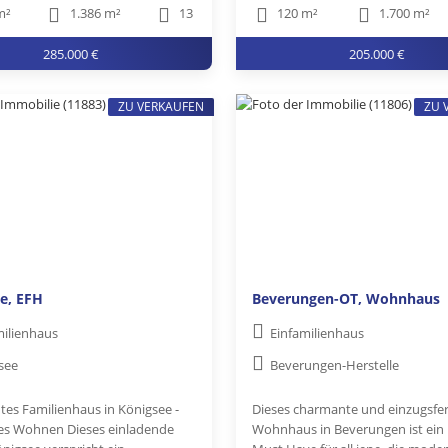
m²
1.386 m²
13
120 m²
1.700 m²
285.000 €
205.000 €
ZU VERKAUFEN
ZU 
e, EFH
Beverungen-OT, Wohnhaus
milienhaus
Einfamilienhaus
see
Beverungen-Herstelle
es Familienhaus in Königsee -
Dieses charmante und einzugsfer
es Wohnen Dieses einladende
Wohnhaus in Beverungen ist ein 