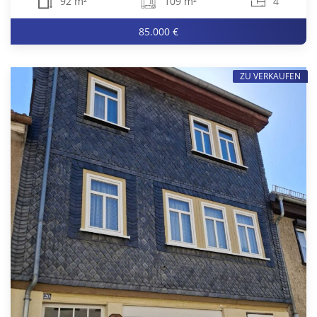
92 m²
109 m²
4
85.000 €
ZU VERKAUFEN