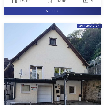
130 m²
142 m²
4
69.000 €
ZU VERKAUFEN