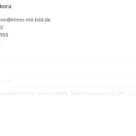
kora
ann@immo-mit-bild.de
20
2959