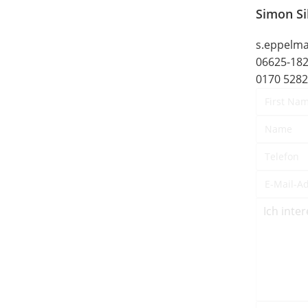
Simon Si
s.eppelm
06625-18
0170 528