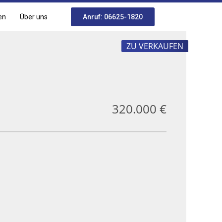
en
Über uns
Anruf: 06625-1820
ZU VERKAUFEN
320.000 €