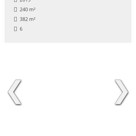
240 m²
382 m²
6
❮
❯