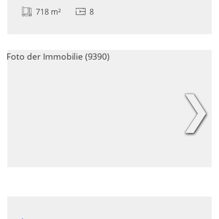
718 m²
8
❯