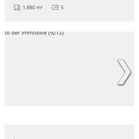
1.880 m²
5
❯