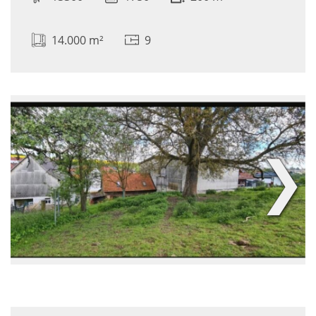
14.000 m²
9
❯