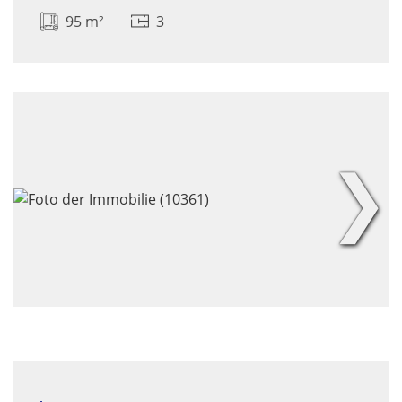
95 m²
3
❯