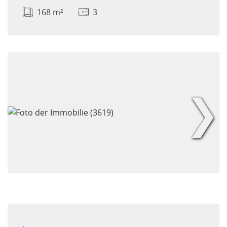
168 m²
3
❯