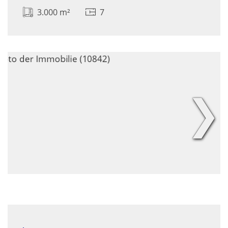
3.000 m²
7
❯